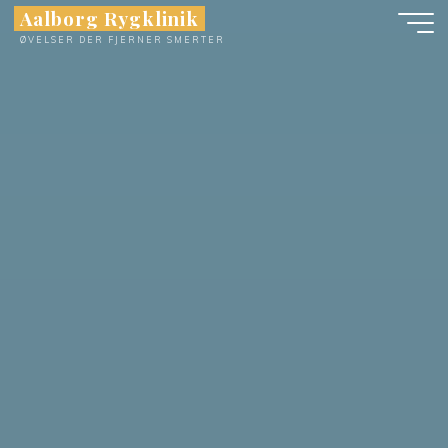
Skip
Aalborg Rygklinik
to
ØVELSER DER FJERNER SMERTER
content