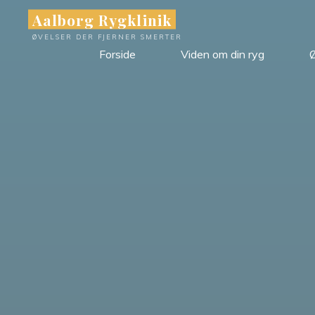
Skip
Aalborg Rygklinik
to
ØVELSER DER FJERNER SMERTER
content
Forside
Viden om din ryg