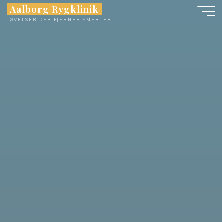
Skip
Aalborg Rygklinik
to
ØVELSER DER FJERNER SMERTER
content