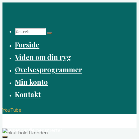
Skip
to
content
Search
Forside
for:
Viden om din ryg
Øvelsesprogrammer
Min konto
Kontakt
YouTube
Aalborg Rygklinik
Øvelser der fjerner smerter