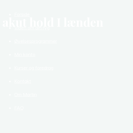
Forside
akut hold I lænden
Viden om din ryg
Øvelsesprogrammer
Min konto
Kurser og foredrag
Kontakt
Om Martin
FAQ